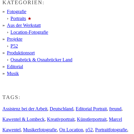
KATEGORIEN:
Fotografie
Portraits
Aus der Werkstatt
Location-Fotografie
Projekte
P52
Produktionsort
Osnabrück & Osnabrücker Land
Editorial
Musik
TAGS:
Assistenz bei der Arbeit
,
Deutschland
,
Editorial Portrait
,
freund
,
Kawentel & Lombeck
,
Kreativportrait
,
Künstlerportrait
,
Marcel
Kawentel
,
Musikerfotografie
,
On Location
,
p52
,
Portraitfotografie
,