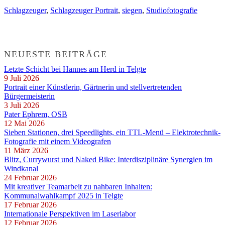
Schlagzeuger
,
Schlagzeuger Portrait
,
siegen
,
Studiofotografie
NEUESTE BEITRÄGE
Letzte Schicht bei Hannes am Herd in Telgte
9 Juli 2026
Portrait einer Künstlerin, Gärtnerin und stellvertretenden
Bürgermeisterin
3 Juli 2026
Pater Ephrem, OSB
12 Mai 2026
Sieben Stationen, drei Speedlights, ein TTL-Menü – Elektrotechnik-
Fotografie mit einem Videografen
11 März 2026
Blitz, Currywurst und Naked Bike: Interdisziplinäre Synergien im
Windkanal
24 Februar 2026
Mit kreativer Teamarbeit zu nahbaren Inhalten:
Kommunalwahlkampf 2025 in Telgte
17 Februar 2026
Internationale Perspektiven im Laserlabor
12 Februar 2026