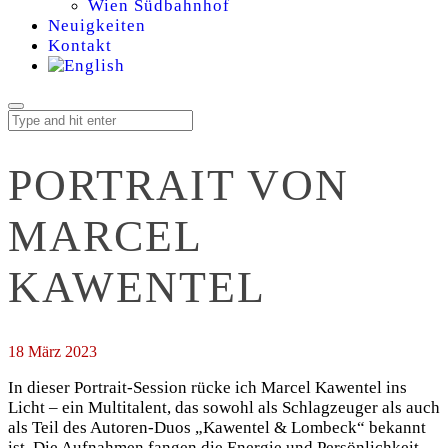
Wien Südbahnhof
Neuigkeiten
Kontakt
PORTRAIT VON
MARCEL
KAWENTEL
18 März 2023
In dieser Portrait-Session rücke ich Marcel Kawentel ins
Licht – ein Multitalent, das sowohl als Schlagzeuger als auch
als Teil des Autoren-Duos „Kawentel & Lombeck“ bekannt
ist. Die Aufnahmen fangen die Energie und Persönlichkeit