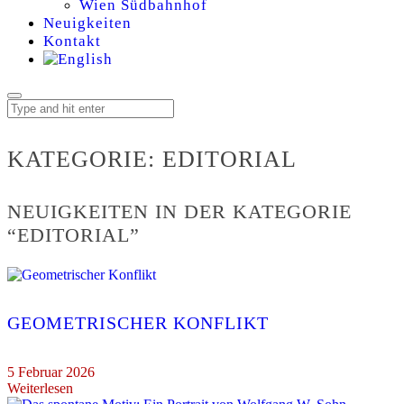
Wien Südbahnhof
Neuigkeiten
Kontakt
KATEGORIE:
KATEGORIE:
EDITORIAL
EDITORIAL
NEUIGKEITEN IN DER KATEGORIE
“EDITORIAL”
GEOMETRISCHER KONFLIKT
5 Februar 2026
Weiterlesen