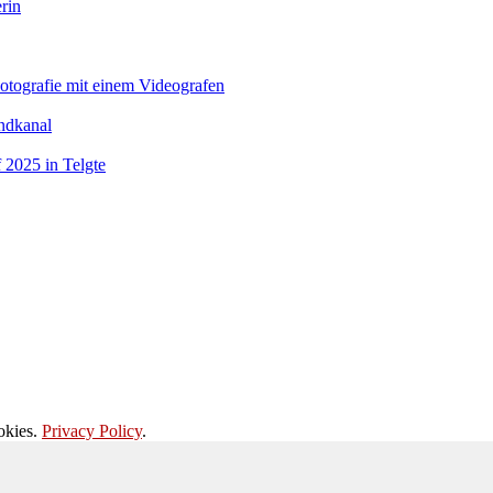
erin
Fotografie mit einem Videografen
indkanal
 2025 in Telgte
okies.
Privacy Policy
.