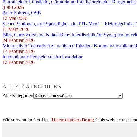
Portrait einer Künstlerin, Gärtnerin und stellvertretenden Bürgermeist
3 Juli 2026
Pater Ephrem, OSB
12 Mai 2026
Sieben Stationen, drei Speedlights, ein TTL-Menü – Elektrotechnik-
11 März 2026
Blitz, Currywurst und Naked Bike: Interdisziplinäre Synergien im W
24 Februar 2026
Mit kreativer Teamarbeit zu nahbaren Inhalten: Kommunalwahlkampf
17 Februar 2026
Internationale Perspektiven im Laserlabor
12 Februar 2026
ALLE KATEGORIEN
Alle Kategorien
Wir verwenden Cookies:
Datenschutzerklärung
. This website uses co