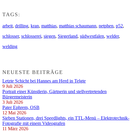
TAGS:
arbeit
,
drilling
,
kran
,
matthias
,
matthias schaumann
,
netphen
,
p52
,
schlosser
,
schlosserei
,
siegen
,
Siegerland
,
südwestfalen
,
welder
,
welding
NEUESTE BEITRÄGE
Letzte Schicht bei Hannes am Herd in Telgte
9 Juli 2026
Portrait einer Künstlerin, Gärtnerin und stellvertretenden
Bürgermeisterin
3 Juli 2026
Pater Ephrem, OSB
12 Mai 2026
Sieben Stationen, drei Speedlights, ein TTL-Menü – Elektrotechnik-
Fotografie mit einem Videografen
11 März 2026