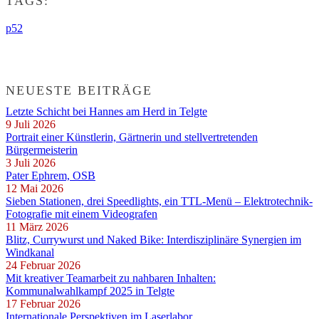
TAGS:
p52
NEUESTE BEITRÄGE
Letzte Schicht bei Hannes am Herd in Telgte
9 Juli 2026
Portrait einer Künstlerin, Gärtnerin und stellvertretenden
Bürgermeisterin
3 Juli 2026
Pater Ephrem, OSB
12 Mai 2026
Sieben Stationen, drei Speedlights, ein TTL-Menü – Elektrotechnik-
Fotografie mit einem Videografen
11 März 2026
Blitz, Currywurst und Naked Bike: Interdisziplinäre Synergien im
Windkanal
24 Februar 2026
Mit kreativer Teamarbeit zu nahbaren Inhalten:
Kommunalwahlkampf 2025 in Telgte
17 Februar 2026
Internationale Perspektiven im Laserlabor